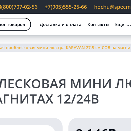
8(800)707-02-56
+7(905)555-25-66
hochu@specmig
лог товаров
Доставка и оплата
Контакты
Еще ...
я проблесковая мини люстра KARAVAN 27,5 см COB на магнит
ЛЕСКОВАЯ МИНИ Л
АГНИТАХ 12/24В