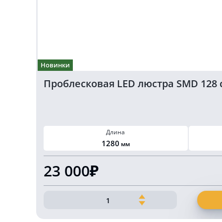
Новинки
Проблесковая LED люстра SMD 128 
Длина
1280
мм
23 000₽
Количество
товара
Проблесковая