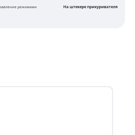
На штекере прикуривателя
равление режимами