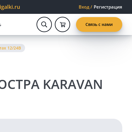
alki.ru
Вход
/
Регистрация
Связь с нами
ах 12/24В
ЮСТРА KARAVAN