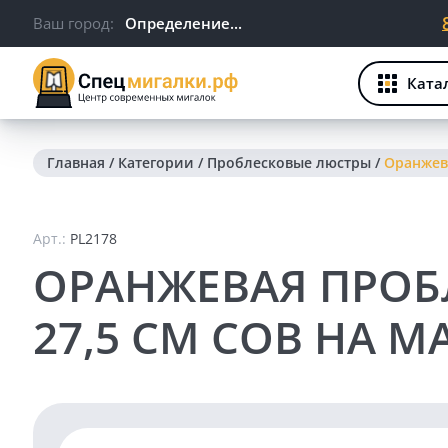
Ваш город:
Определение...
Ката
Главная
/
Категории
/
Проблесковые люстры
/
Оранжева
Арт.:
PL2178
ОРАНЖЕВАЯ ПРОБ
27,5 СМ COB НА М