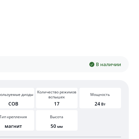
В наличии
Количество режимов
пользуемые диоды
Мощность
вспышек
COB
17
24
Вт
Тип крепления
Высота
магнит
50
мм