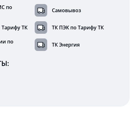
МС по
Самовывоз
 Тарифу ТК
ТК ПЭК по Тарифу ТК
ии по
ТК Энергия
Ы: