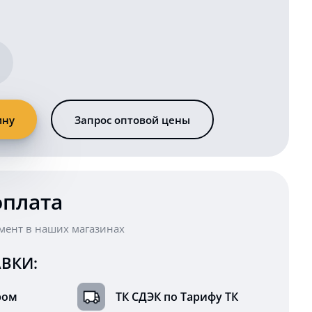
ину
Запрос оптовой цены
оплата
мент в наших магазинах
ВКИ:
ром
ТК СДЭК по Тарифу ТК