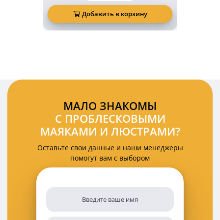
Односторонняя
проблесковая
Добавить в корзину
Д
балка
стробоскоп
синяя
на
авто
4
секции
12-
24V
в
МАЛО ЗНАКОМЫ
прикуриватель
С ПРОБЛЕСКОВЫМИ
МАЯКАМИ И ЛЮСТРАМИ?
Оставьте свои данные и наши менеджеры
помогут вам с выбором