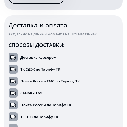
белый/
желтый
свет
12/24
Доставка и оплата
Вольт
Актуально на данный момент в наших магазинах
СПОСОБЫ ДОСТАВКИ:
Доставка курьером
ТК СДЭК по Тарифу ТК
Почта России ЕМС по Тарифу ТК
Самовывоз
Почта России по Тарифу ТК
ТК ПЭК по Тарифу ТК