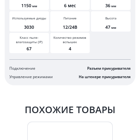
1150
6 мес
36
мм
мм
Используемые диоды
Питание
Высота
3030
12/24В
47
мм
Класс пыле-
Количество режимов
влагозащиты (IP)
вспышек
67
4
Подключение
Разъем прикуривателя
Управление режимами
На штекере прикуривателя
ПОХОЖИЕ ТОВАРЫ