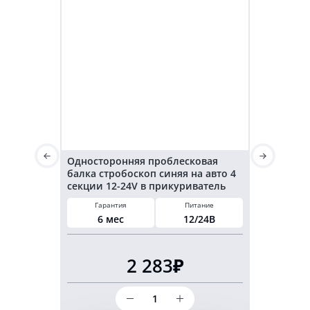
Односторонняя проблесковая
Проблеско
балка стробоскоп синяя на авто 4
под лобово
секции 12-24V в прикуриватель
101см на 
Гарантия
Питание
Гарант
6 мес
12/24В
6 ме
2 283₽
Количество
товара