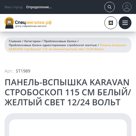
Ваш город:
Определение...
Главная
/
Категории
/
Проблесковые балки
/
Проблесковые балки односторонние стробоскоп желтые
/
Панель-вспышка
KARAVAN стробоскоп 115 см белый/желтый свет 12/24 Вольт
Арт.:
ST1989
ПАНЕЛЬ-ВСПЫШКА KARAVAN
СТРОБОСКОП 115 СМ БЕЛЫЙ/
ЖЕЛТЫЙ СВЕТ 12/24 ВОЛЬТ