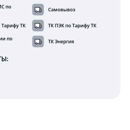
МС по
Самовывоз
 Тарифу ТК
ТК ПЭК по Тарифу ТК
ии по
ТК Энергия
Ы: