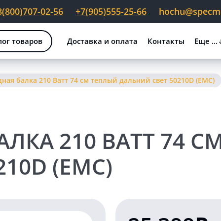
8(800)707-02-56
+7(905)555-25-66
hochu@specmig
лог товаров
Доставка и оплата
Контакты
Еще ...
ная балка 210 Ватт 74 см теплый дальний свет 50210D (EMC)
ЛКА 210 ВАТТ 74 С
10D (EMC)