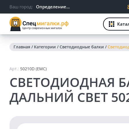
Ваш город:
Определение...
Ката
Главная
/
Категории
/
Светодиодные балки
/
Светодиод
Арт.:
50210D (EMC)
СВЕТОДИОДНАЯ БА
ДАЛЬНИЙ СВЕТ 502