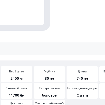
Вес брутто
Глубина
Длина
В
2400
80
740
гр
мм
мм
Световой поток
Тип крепления
Используемые диоды
11700
боковое
Osram
Лм
Цветовая
Факт. потребляемый