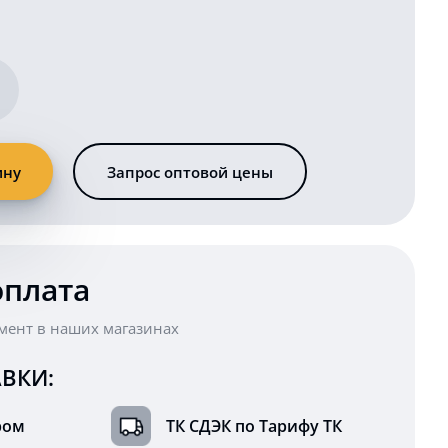
ину
Запрос оптовой цены
оплата
мент в наших магазинах
ВКИ:
ром
ТК СДЭК по Тарифу ТК