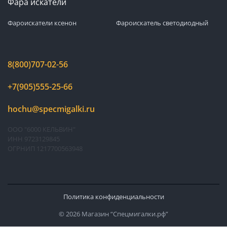
Фара искатели
Фароискатели ксенон
Фароискатель светодиодный
8(800)707-02-56
+7(905)555-25-66
hochu@specmigalki.ru
ООО "6000 КЕЛЬВИН"
ИНН 9723129845
ОГРНИП 1217700563948
Политика конфиденциальности
© 2026 Магазин “Спецмигалки.рф”