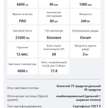
6600
85
1080
гр
мм
мм
Количество
Версия качества
Мощность
светодиодов
PRO
80
240
шт
Вт
Световой поток
Тип крепления
Используемые диоды
21600
боковое
Osram
Лм
Класс пыле-
Мощность одного
Гарантия
влагозащиты (IP)
диода
12 мес.
68
3
Вт
Факт. потребляемый
Цветовая температура
ток (А) при 12 Вольт
6000
17.8
К
ближний 75 градусов дальний
Угол светового потока
45 градусов
Оптическая система (Optical
комбинированный (дальний +
system)
широкая полоса)
Тип сертифицирования
Сертификат ГОСТ Р