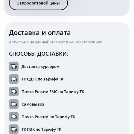
Запрос оптовой цены
см
комбинированного
света
29240C
(EMC)
Доставка и оплата
Актуально на данный момент в наших магазинах
СПОСОБЫ ДОСТАВКИ:
Доставка курьером
ТК СДЭК по Тарифу ТК
Почта России ЕМС по Тарифу ТК
Самовывоз
Почта России по Тарифу ТК
ТК ПЭК по Тарифу ТК