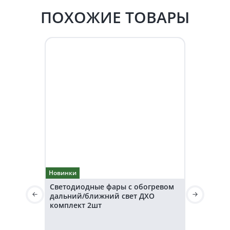
ПОХОЖИЕ ТОВАРЫ
Новинки
Новинки
Светодиодные фары с обогревом
Светодиод
дальний/ближний свет ДХО
дальнего 
комплект 2шт
36V KARAV
Световой 
3200