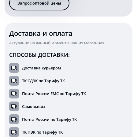
Запрос оптовой цены
25
Ватт
9
LED
круглая
Доставка и оплата
12/24
Вольт
Актуально на данный момент в наших магазинах
СПОСОБЫ ДОСТАВКИ:
Доставка курьером
ТК СДЭК по Тарифу ТК
Почта России ЕМС по Тарифу ТК
Самовывоз
Почта России по Тарифу ТК
ТК ПЭК по Тарифу ТК