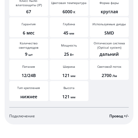
Класс пыле-
Цветовая температура
Форма фары
влагозащиты (IP)
67
6000
круглая
К
Гарантия
Глубина
Используемые диоды
6 мес
45
SMD
мм
Количество
Оптическая система
Мощность
светодиодов
(Optical system)
9
25
дальний
шт
Вт
Питание
Ширина
Световой поток
12/24В
121
2700
мм
Лм
Тип крепления
Высота
нижнее
121
мм
Подключение
Провод +/-