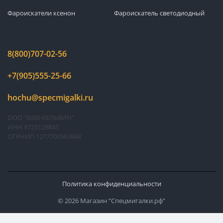
Фароискатели ксенон
Фароискатель светодиодный
8(800)707-02-56
+7(905)555-25-66
hochu@specmigalki.ru
ООО "6000 КЕЛЬВИН"
ИНН 9723129845
ОГРНИП 1217700563948
Политика конфиденциальности
© 2026 Магазин “Спецмигалки.рф”