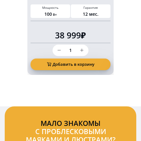
Мощность
Гарантия
Питан
100
12 мес.
10-3
Вт
38 999₽
Количество
товара
Светодиодные
фары
Добавить в корзину
Д
с
обогревом
дальний/
ближний
свет
ДХО
комплект
2шт
МАЛО ЗНАКОМЫ
С ПРОБЛЕСКОВЫМИ
МАЯКАМИ И ЛЮСТРАМИ?