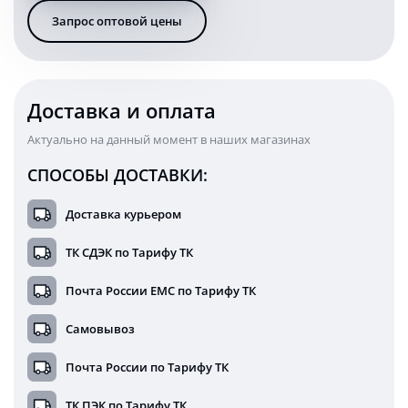
дальнего
Запрос оптовой цены
света
прямоугольная
10-
36V
KARAVAN
Доставка и оплата
Актуально на данный момент в наших магазинах
СПОСОБЫ ДОСТАВКИ:
Доставка курьером
ТК СДЭК по Тарифу ТК
Почта России ЕМС по Тарифу ТК
Самовывоз
Почта России по Тарифу ТК
ТК ПЭК по Тарифу ТК