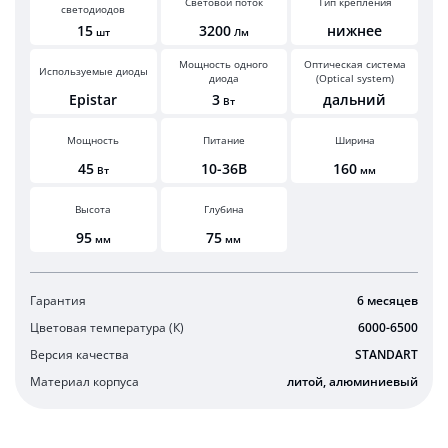
Световой поток
Тип крепления
светодиодов
15
3200
нижнее
шт
Лм
Мощность одного
Оптическая система
Используемые диоды
диода
(Optical system)
Epistar
3
дальний
Вт
Мощность
Питание
Ширина
45
10-36В
160
Вт
мм
Высота
Глубина
95
75
мм
мм
Гарантия
6 месяцев
Цветовая температура (К)
6000-6500
Версия качества
STANDART
Материал корпуса
литой, алюминиевый