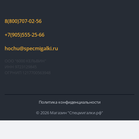
8(800)707-02-56
+7(905)555-25-66
hochu@specmigalki.ru
ООО "6000 КЕЛЬВИН"
ИНН 9723129845
ОГРНИП 1217700563948
Политика конфиденциальности
© 2026 Магазин “Спецмигалки.рф”