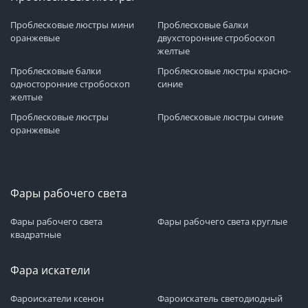
Проблесковые люстры мини
Проблесковые балки
оранжевые
двухсторонние стробоскоп
желтые
Проблесковые балки
Проблесковые люстры красно-
односторонние стробоскоп
синие
желтые
Проблесковые люстры
Проблесковые люстры синие
оранжевые
Фары рабочего света
Фары рабочего света
Фары рабочего света круглые
квадратные
Фара искатели
Фароискатели ксенон
Фароискатель светодиодный