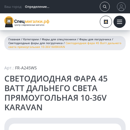
Ваш город:
Определение...
Главная
/
Категории
/
Фары для спецтехники
/
Фары для погрузчика
/
Светодиодные фары для погрузчика
/
Светодиодная фара 45 Ватт дальнего
света прямоугольная 10-36V KARAVAN
Арт.:
FR-A245WS
СВЕТОДИОДНАЯ ФАРА 45
ВАТТ ДАЛЬНЕГО СВЕТА
ПРЯМОУГОЛЬНАЯ 10-36V
KARAVAN