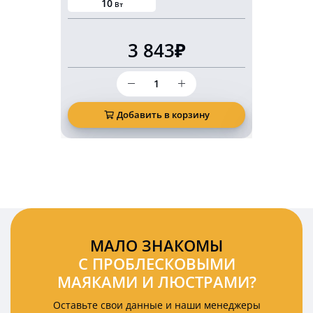
10
20
Вт
В
3 843₽
Количество
товара
Светодиодный
маркерный
Добавить в корзину
Д
фонарь
безопасности
10
Ватт
красная
подкова
(арка)
МАЛО ЗНАКОМЫ
С ПРОБЛЕСКОВЫМИ
МАЯКАМИ И ЛЮСТРАМИ?
Оставьте свои данные и наши менеджеры