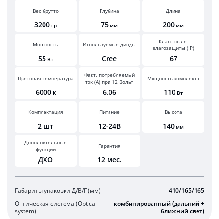
Вес брутто
Глубина
Длина
3200
75
200
гр
мм
мм
Класс пыле-
Мощность
Используемые диоды
влагозащиты (IP)
55
Cree
67
Вт
Факт. потребляемый
Цветовая температура
Мощность комплекта
ток (А) при 12 Вольт
6000
6.06
110
К
Вт
Комплектация
Питание
Высота
2 шт
12-24В
140
мм
Дополнительные
Гарантия
функции
ДХО
12 мес.
Габариты упаковки Д/В/Г (мм)
410/165/165
Оптическая система (Optical
комбинированный (дальний +
system)
ближний свет)