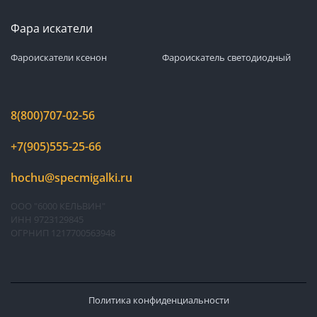
Фара искатели
Фароискатели ксенон
Фароискатель светодиодный
8(800)707-02-56
+7(905)555-25-66
hochu@specmigalki.ru
ООО "6000 КЕЛЬВИН"
ИНН 9723129845
ОГРНИП 1217700563948
Политика конфиденциальности