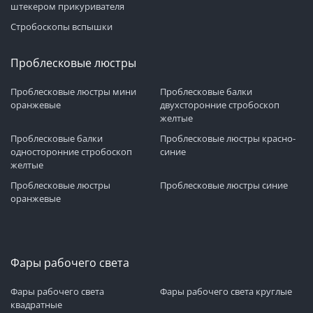
штекером прикуривателя
Стробоскопы вспышки
Проблесковые люстры
Проблесковые люстры мини
Проблесковые балки
оранжевые
двухсторонние стробоскоп
желтые
Проблесковые балки
Проблесковые люстры красно-
односторонние стробоскоп
синие
желтые
Проблесковые люстры
Проблесковые люстры синие
оранжевые
Фары рабочего света
Фары рабочего света
Фары рабочего света круглые
квадратные