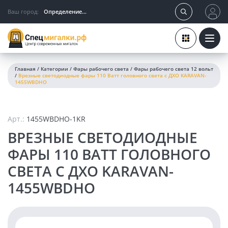
Ваш город:
Определение...
Главная
/
Категории
/
Фары рабочего света
/
Фары рабочего света 12 вольт
/
Врезные светодиодные фары 110 Ватт головного света c ДХО KARAVAN-
1455WBDHO
Арт.:
1455WBDHO-1KR
ВРЕЗНЫЕ СВЕТОДИОДНЫЕ
ФАРЫ 110 ВАТТ ГОЛОВНОГО
СВЕТА C ДХО KARAVAN-
1455WBDHO