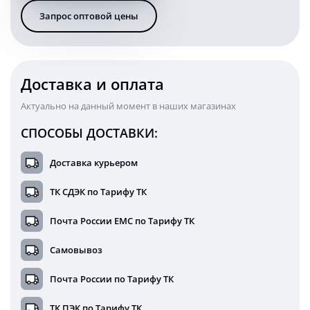
Ватт
Запрос оптовой цены
головного
света
c
ДХО
KARAVAN-
Доставка и оплата
1455WBDHO
Актуально на данный момент в наших магазинах
СПОСОБЫ ДОСТАВКИ:
Доставка курьером
ТК СДЭК по Тарифу ТК
Почта России ЕМС по Тарифу ТК
Самовывоз
Почта России по Тарифу ТК
ТК ПЭК по Тарифу ТК