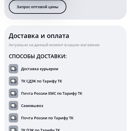
12/24
Запрос оптовой цены
Вольт
KARAVAN
GB1718
Доставка и оплата
Актуально на данный момент в наших магазинах
СПОСОБЫ ДОСТАВКИ:
Доставка курьером
ТК СДЭК по Тарифу ТК
Почта России ЕМС по Тарифу ТК
Самовывоз
Почта России по Тарифу ТК
ТК ПЭК по Тарифу ТК