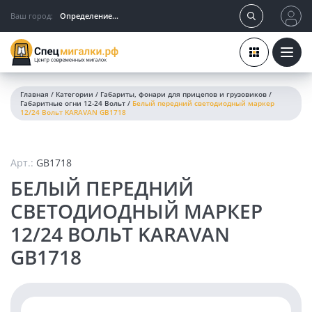
Ваш город:
Определение...
Главная
/
Категории
/
Габариты, фонари для прицепов и грузовиков
/
Габаритные огни 12-24 Вольт
/
Белый передний светодиодный маркер
12/24 Вольт KARAVAN GB1718
Арт.:
GB1718
БЕЛЫЙ ПЕРЕДНИЙ
СВЕТОДИОДНЫЙ МАРКЕР
12/24 ВОЛЬТ KARAVAN
GB1718