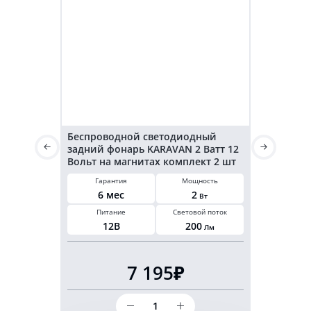
Беспроводной светодиодный
Светодиод
задний фонарь KARAVAN 2 Ватт 12
KARAVAN г
Вольт на магнитах комплект 2 шт
3,2 Ватт 2
Гарантия
Мощность
Гарант
6 мес
2
6 ме
Вт
Питание
Световой поток
Мощнос
12В
200
3,2
Лм
В
7 195₽
Количество