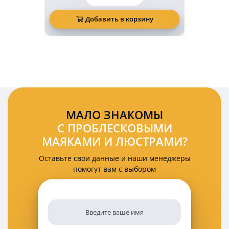
товара
Беспроводной
светодиодный
Добавить в корзину
Д
задний
фонарь
KARAVAN
2
Ватт
12
Вольт
на
магнитах
комплект
МАЛО ЗНАКОМЫ
2
С ПРОБЛЕСКОВЫМИ
шт
МАЯКАМИ И ЛЮСТРАМИ?
Оставьте свои данные и наши менеджеры
помогут вам с выбором