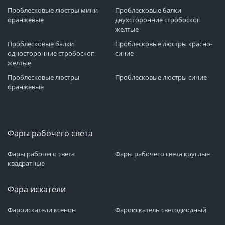
Проблесковые люстры мини
Проблесковые балки
оранжевые
двухсторонние стробоскоп
желтые
Проблесковые балки
Проблесковые люстры красно-
односторонние стробоскоп
синие
желтые
Проблесковые люстры
Проблесковые люстры синие
оранжевые
Фары рабочего света
Фары рабочего света
Фары рабочего света круглые
квадратные
Фара искатели
Фароискатели ксенон
Фароискатель светодиодный