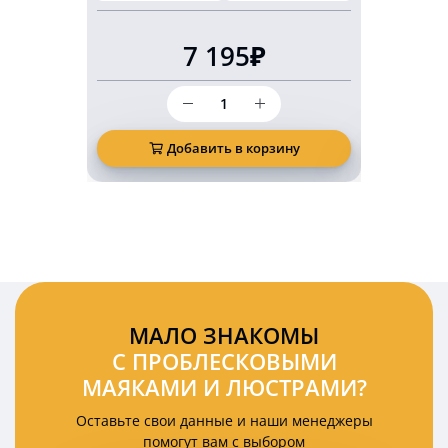
7 195₽
Количество
товара
Беспроводной
светодиодный
Добавить в корзину
Д
задний
фонарь
KARAVAN
2
Ватт
12
Вольт
на
магнитах
комплект
МАЛО ЗНАКОМЫ
2
С ПРОБЛЕСКОВЫМИ
шт
МАЯКАМИ И ЛЮСТРАМИ?
Оставьте свои данные и наши менеджеры
помогут вам с выбором