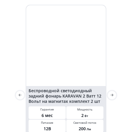
Беспроводной светодиодный
Светодиод
задний фонарь KARAVAN 2 Ватт 12
KARAVAN г
Вольт на магнитах комплект 2 шт
3,2 Ватт 2
Гарантия
Мощность
Гарант
6 мес
2
6 ме
Вт
Питание
Световой поток
Мощнос
12В
200
3,2
Лм
В