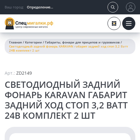
Ваш город:
Определение...
Главная
/
Категории
/
Габариты, фонари для прицепов и грузовиков
/
Светодиодный задний фонарь KARAVAN габарит задний ход стоп 3,2 Ватт
24В комплект 2 шт
Арт.:
ZD2149
СВЕТОДИОДНЫЙ ЗАДНИЙ
ФОНАРЬ KARAVAN ГАБАРИТ
ЗАДНИЙ ХОД СТОП 3,2 ВАТТ
24В КОМПЛЕКТ 2 ШТ