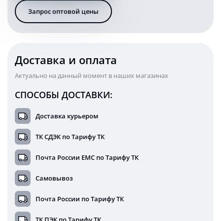
габарит
Запрос оптовой цены
задний
ход
стоп
3,2
Ватт
Доставка и оплата
24В
комплект
Актуально на данный момент в наших магазинах
2
шт
СПОСОБЫ ДОСТАВКИ:
Доставка курьером
ТК СДЭК по Тарифу ТК
Почта России ЕМС по Тарифу ТК
Самовывоз
Почта России по Тарифу ТК
ТК ПЭК по Тарифу ТК