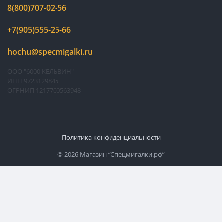
8(800)707-02-56
+7(905)555-25-66
hochu@specmigalki.ru
ООО "6000 КЕЛЬВИН"
ИНН 9723129845
ОГРНИП 1217700563948
Политика конфиденциальности
© 2026 Магазин “Спецмигалки.рф”