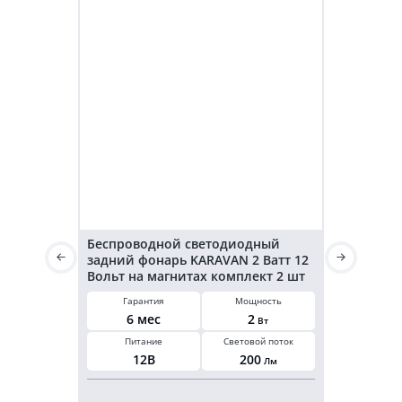
Беспроводной светодиодный
Светодиод
задний фонарь KARAVAN 2 Ватт 12
KARAVAN г
Вольт на магнитах комплект 2 шт
3,2 Ватт 2
Гарантия
Мощность
Гарант
6 мес
2
6 ме
Вт
Питание
Световой поток
Мощнос
12В
200
3,2
Лм
В