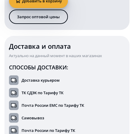
Добавить в корзину
KARAVAN
задний
поворотник
Запрос оптовой цены
5
Ватт
бегущая
стрелка
желтая
Доставка и оплата
24В
комплект
Актуально на данный момент в наших магазинах
2
шт
СПОСОБЫ ДОСТАВКИ:
Доставка курьером
ТК СДЭК по Тарифу ТК
Почта России ЕМС по Тарифу ТК
Самовывоз
Почта России по Тарифу ТК