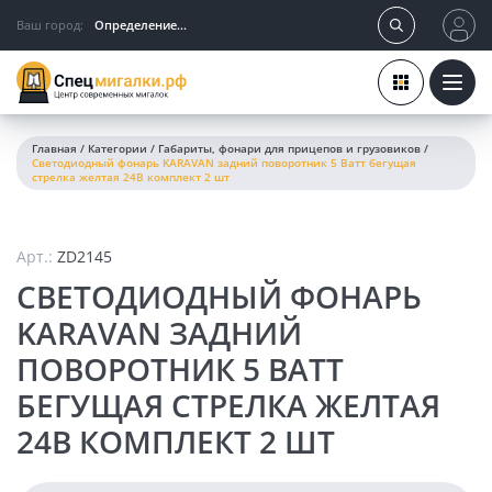
Ваш город:
Определение...
Главная
/
Категории
/
Габариты, фонари для прицепов и грузовиков
/
Светодиодный фонарь KARAVAN задний поворотник 5 Ватт бегущая
стрелка желтая 24В комплект 2 шт
Арт.:
ZD2145
СВЕТОДИОДНЫЙ ФОНАРЬ
KARAVAN ЗАДНИЙ
ПОВОРОТНИК 5 ВАТТ
БЕГУЩАЯ СТРЕЛКА ЖЕЛТАЯ
24В КОМПЛЕКТ 2 ШТ