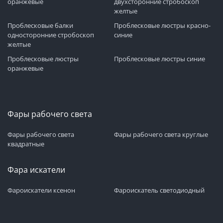
оранжевые
двухсторонние стробоскоп
желтые
Проблесковые балки
Проблесковые люстры красно-
односторонние стробоскоп
синие
желтые
Проблесковые люстры
Проблесковые люстры синие
оранжевые
Фары рабочего света
Фары рабочего света
Фары рабочего света круглые
квадратные
Фара искатели
Фароискатели ксенон
Фароискатель светодиодный