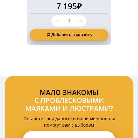
7 195₽
Количество
товара
Беспроводной
светодиодный
Добавить в корзину
Д
задний
фонарь
KARAVAN
2
Ватт
12
Вольт
на
магнитах
комплект
МАЛО ЗНАКОМЫ
2
С ПРОБЛЕСКОВЫМИ
шт
МАЯКАМИ И ЛЮСТРАМИ?
Оставьте свои данные и наши менеджеры
помогут вам с выбором