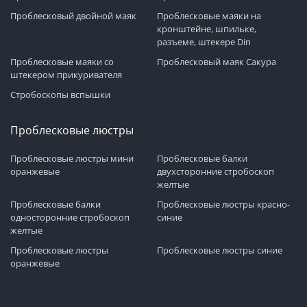
Проблесковый двойной маяк
Проблесковые маяки на
кронштейне, шпильке,
разъеме, штекере Din
Проблесковые маяки со
Проблесковый маяк Сакура
штекером прикуривателя
Стробоскопы вспышки
Проблесковые люстры
Проблесковые люстры мини
Проблесковые балки
оранжевые
двухсторонние стробоскоп
желтые
Проблесковые балки
Проблесковые люстры красно-
односторонние стробоскоп
синие
желтые
Проблесковые люстры
Проблесковые люстры синие
оранжевые