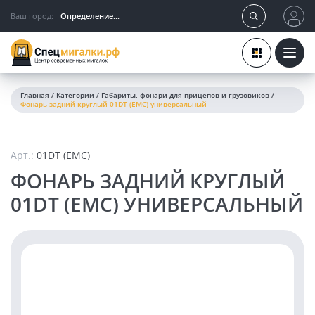
Ваш город:
Определение...
Главная
/
Категории
/
Габариты, фонари для прицепов и грузовиков
/
Фонарь задний круглый 01DT (EMC) универсальный
Арт.:
01DT (EMC)
ФОНАРЬ ЗАДНИЙ КРУГЛЫЙ
01DT (EMC) УНИВЕРСАЛЬНЫЙ