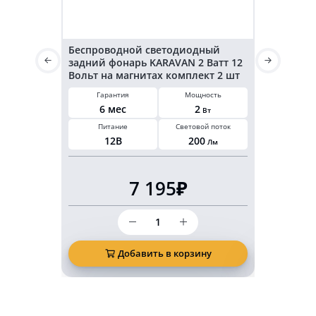
Беспроводной светодиодный
Светодиод
задний фонарь KARAVAN 2 Ватт 12
KARAVAN г
Вольт на магнитах комплект 2 шт
3,2 Ватт 2
Гарантия
Мощность
Гарант
6 мес
2
6 ме
Вт
Питание
Световой поток
Мощнос
12В
200
3,2
Лм
В
7 195₽
Количество
товара
Беспроводной
светодиодный
Добавить в корзину
Д
задний
фонарь
KARAVAN
2