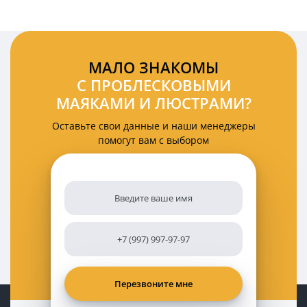
Ватт
12
Вольт
на
магнитах
комплект
МАЛО ЗНАКОМЫ
2
С ПРОБЛЕСКОВЫМИ
шт
МАЯКАМИ И ЛЮСТРАМИ?
Оставьте свои данные и наши менеджеры
помогут вам с выбором