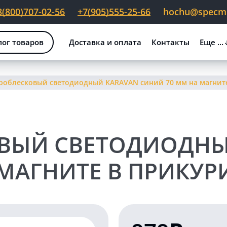
8(800)707-02-56
+7(905)555-25-66
hochu@specmig
лог товаров
Доставка и оплата
Контакты
Еще ...
роблесковый светодиодный KARAVAN синий 70 мм на магнит
ВЫЙ СВЕТОДИОДНЫ
МАГНИТЕ В ПРИКУР