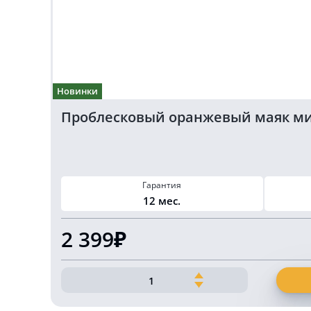
Новинки
Проблесковый оранжевый маяк ми
Гарантия
12 мес.
2 399₽
Количество
товара
Проблесковый