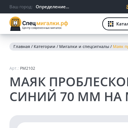
Ваш город:
Определение...
Ката
Главная
/
Категории
/
Мигалки и спецсигналы
/
Маяк п
Арт.:
PM2102
МАЯК ПРОБЛЕСКО
СИНИЙ 70 ММ НА 