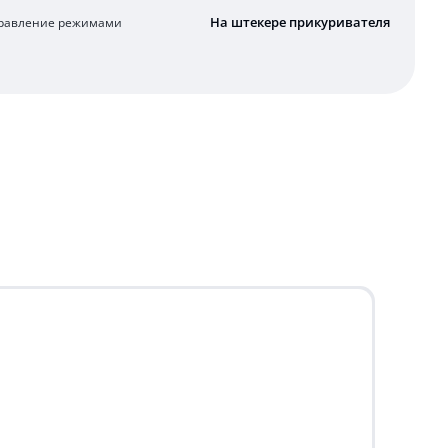
На штекере прикуривателя
равление режимами