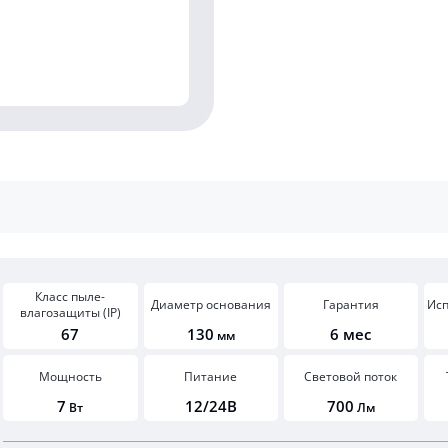
Класс пыле-
Диаметр основания
Гарантия
Ис
влагозащиты (IP)
67
130
6 мес
мм
Мощность
Питание
Световой поток
7
12/24В
700
Вт
Лм