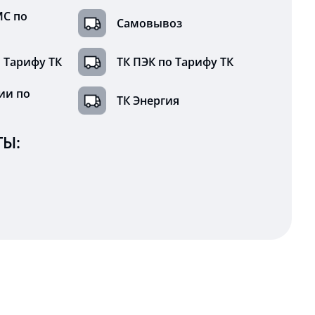
МС по
Самовывоз
 Тарифу ТК
ТК ПЭК по Тарифу ТК
ии по
ТК Энергия
Ы: