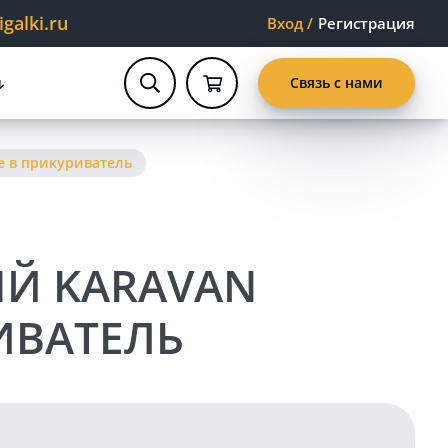
alki.ru
Вход
/
Регистрация
Связь с нами
е в прикуриватель
Й KARAVAN
ИВАТЕЛЬ