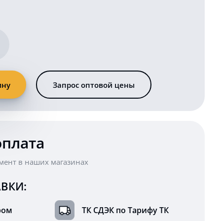
ину
Запрос оптовой цены
оплата
мент в наших магазинах
ВКИ:
ром
ТК СДЭК по Тарифу ТК