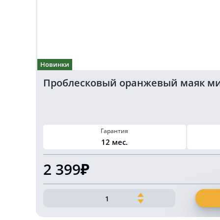
Новинки
Проблесковый оранжевый маяк ми
Гарантия
12 мес.
2 399₽
Количество
товара
Проблесковый