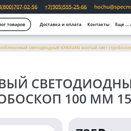
8(800)707-02-56
+7(905)555-25-66
hochu@specmig
лог товаров
Доставка и оплата
Контакты
Еще ...
роблесковый светодиодный KARAVAN желтый свет стробоскоп 
ВЫЙ СВЕТОДИОДНЫ
ОБОСКОП 100 ММ 15