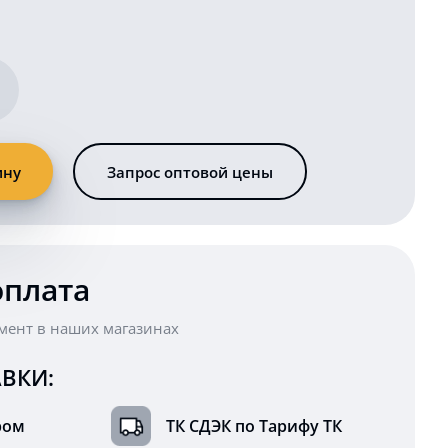
ину
Запрос оптовой цены
оплата
мент в наших магазинах
ВКИ:
ром
ТК СДЭК по Тарифу ТК