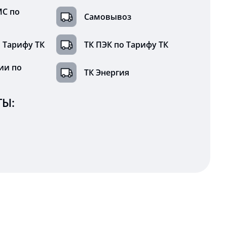
МС по
Самовывоз
 Тарифу ТК
ТК ПЭК по Тарифу ТК
ии по
ТК Энергия
Ы: