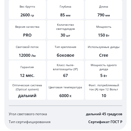
Вес брутто
Глубина
Длина
2600
85
790
гр
мм
мм
Количество
Версия качества
Мощность
светодиодов
PRO
30
150
шт
Вт
Световой поток
Тип крепления
Используемые диоды
12000
боковое
Cree
Лм
Класс пыле-
Мощность одного
Гарантия
влагозащиты (IP)
диода
12 мес.
67
5
Вт
Оптическая система
Факт. потребляемый
Цветовая температура
(Optical system)
ток (А) при 12 Вольт
дальний
6000
10
К
Угол светового потока
дальний 45 градусов
Тип сертифицирования
Сертификат ГОСТ Р