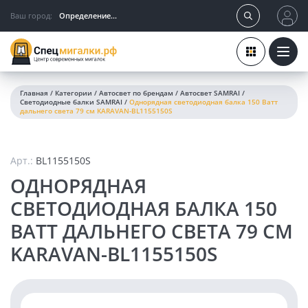
Ваш город:
Определение...
Главная
/
Категории
/
Автосвет по брендам
/
Автосвет SAMRAI
/
Светодиодные балки SAMRAI
/
Однорядная светодиодная балка 150 Ватт
дальнего света 79 см KARAVAN-BL1155150S
Арт.:
BL1155150S
ОДНОРЯДНАЯ
СВЕТОДИОДНАЯ БАЛКА 150
ВАТТ ДАЛЬНЕГО СВЕТА 79 СМ
KARAVAN-BL1155150S