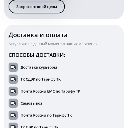
Ватт
Запрос оптовой цены
дальнего
света
79
см
KARAVAN-
Доставка и оплата
BL1155150S
Актуально на данный момент в наших магазинах
СПОСОБЫ ДОСТАВКИ:
Доставка курьером
ТК СДЭК по Тарифу ТК
Почта России ЕМС по Тарифу ТК
Самовывоз
Почта России по Тарифу ТК
ТК ПЭК по Тарифу ТК