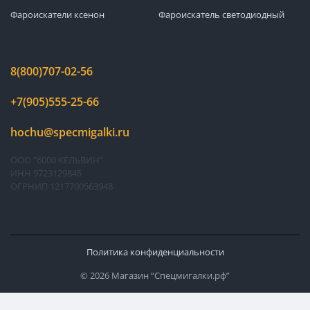
Фароискатели ксенон
Фароискатель светодиодный
8(800)707-02-56
+7(905)555-25-66
hochu@specmigalki.ru
ООО "6000 КЕЛЬВИН"
ИНН 9723129845
ОГРНИП 1217700563948
Политика конфиденциальности
© 2026 Магазин “Спецмигалки.рф”