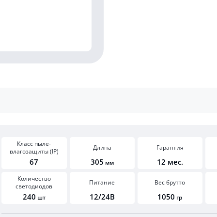
Класс пыле-
Длина
Гарантия
влагозащиты (IP)
67
305
12 мес.
мм
Количество
Питание
Вес брутто
светодиодов
240
12/24В
1050
шт
гр