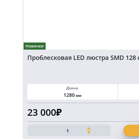
Новинки
Проблесковая LED люстра SMD 128 
Длина
1280
мм
23 000₽
Количество
товара