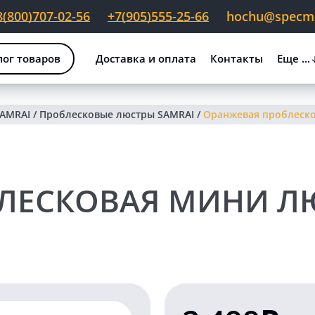
8(800)707-02-56
+7(905)555-25-66
hochu@specmig
лог товаров
Доставка и оплата
Контакты
Еще ...
SAMRAI
/
Проблесковые люстры SAMRAI
/
Оранжевая проблесков
ЛЕСКОВАЯ МИНИ ЛЮС