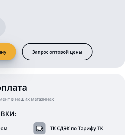
ину
Запрос оптовой цены
оплата
мент в наших магазинах
ВКИ:
ром
ТК СДЭК по Тарифу ТК