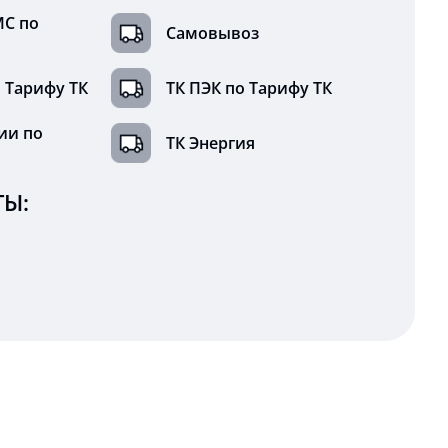
МС по
Самовывоз
 Тарифу ТК
ТК ПЭК по Тарифу ТК
ии по
ТК Энергия
Ы: