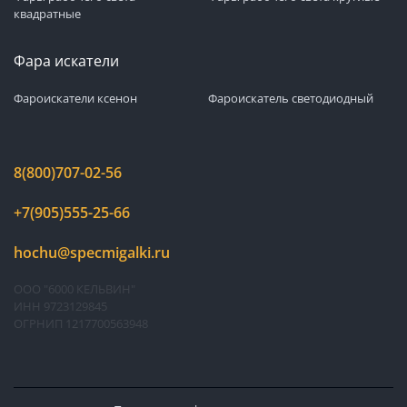
квадратные
Фара искатели
Фароискатели ксенон
Фароискатель светодиодный
8(800)707-02-56
+7(905)555-25-66
hochu@specmigalki.ru
ООО "6000 КЕЛЬВИН"
ИНН 9723129845
ОГРНИП 1217700563948