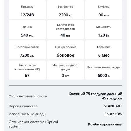
Питание
Вес брутто
Глубина
12/24В
2200
90
гр
мм
Количество
Длина
Мощность
светодиодов
540
40
120
мм
шт
Вт
Световой поток
Тип крепления
Гарантия
7200
боковое
6 мес
Лм
Класс пыле-
Мощность одного
Цветовая температура
влагозащиты (IP)
диода
67
3
6000
Вт
К
ближний 75 градусов дальний
Угол светового потока
45 градусов
Версия качества
STANDART
Используемые диоды
Epistar 3W
Оптическая система (Optical
Комбинированный
system)