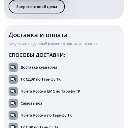
Ватт
Запрос оптовой цены
54
см
combo
KARAVAN-
BL1762120C
Доставка и оплата
Актуально на данный момент в наших магазинах
СПОСОБЫ ДОСТАВКИ:
Доставка курьером
ТК СДЭК по Тарифу ТК
Почта России ЕМС по Тарифу ТК
Самовывоз
Почта России по Тарифу ТК
ТК ПЭК по Тарифу ТК