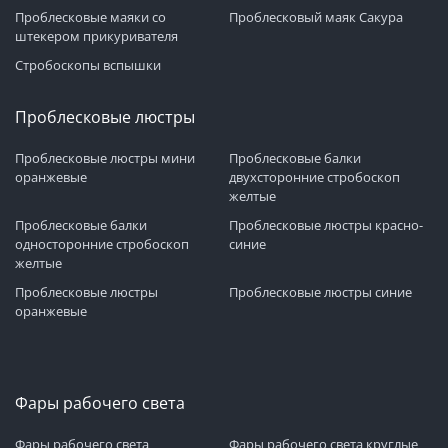
Проблесковые маяки со
Проблесковый маяк Сакура
штекером прикуривателя
Стробоскопы вспышки
Проблесковые люстры
Проблесковые люстры мини
Проблесковые балки
оранжевые
двухсторонние стробоскоп
желтые
Проблесковые балки
Проблесковые люстры красно-
односторонние стробоскоп
синие
желтые
Проблесковые люстры
Проблесковые люстры синие
оранжевые
Фары рабочего света
Фары рабочего света
Фары рабочего света круглые