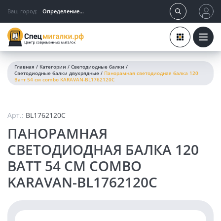
Ваш город:
Определение...
Главная
/
Категории
/
Светодиодные балки
/
Светодиодные балки двухрядные
/
Панорамная светодиодная балка 120
Ватт 54 см combo KARAVAN-BL1762120C
Арт.:
BL1762120C
ПАНОРАМНАЯ
СВЕТОДИОДНАЯ БАЛКА 120
ВАТТ 54 СМ COMBO
KARAVAN-BL1762120C