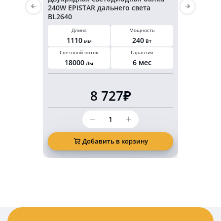
240W EPISTAR дальнего света
CREE 252 
BL2640
Длина
Мощность
Длин
1110
240
1190
мм
Вт
Световой поток
Гарантия
Световой 
18000
6 мес
23000
Лм
8 727₽
Количество
товара
Двухрядная
светодиодная
Добавить в корзину
Д
балка
240W
EPISTAR
дальнего
света
BL2640