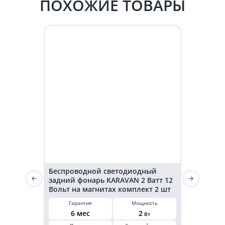
ПОХОЖИЕ ТОВАРЫ
Беспроводной светодиодный
Светодиод
задний фонарь KARAVAN 2 Ватт 12
KARAVAN г
Вольт на магнитах комплект 2 шт
3,2 Ватт 2
Гарантия
Мощность
Гарант
6 мес
2
6 ме
Вт