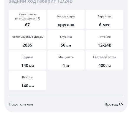
задний ход габарит 12/24В
Класс пыле-
Форма фары
Гарантия
влагозащиты (IP)
67
круглая
6 мес
Используемые диоды
Глубина
Питание
2835
50
12-24В
мм
Ширина
Мощность
Световой поток
140
4
400
мм
Вт
Лм
Высота
140
мм
Подключение
Провод +/-