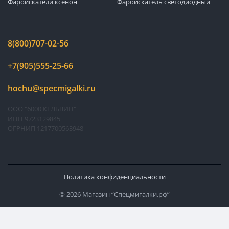
Фароискатели ксенон
Фароискатель светодиодный
8(800)707-02-56
+7(905)555-25-66
hochu@specmigalki.ru
ООО "6000 КЕЛЬВИН"
ИНН 9723129845
ОГРНИП 1217700563948
Политика конфиденциальности
© 2026 Магазин “Спецмигалки.рф”