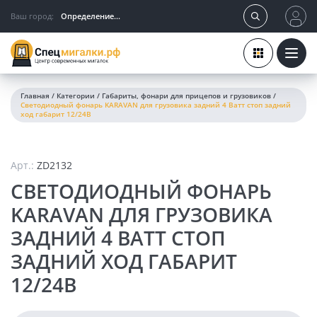
Ваш город:
Определение...
Главная
/
Категории
/
Габариты, фонари для прицепов и грузовиков
/
Светодиодный фонарь KARAVAN для грузовика задний 4 Ватт стоп задний
ход габарит 12/24В
Арт.:
ZD2132
СВЕТОДИОДНЫЙ ФОНАРЬ
KARAVAN ДЛЯ ГРУЗОВИКА
ЗАДНИЙ 4 ВАТТ СТОП
ЗАДНИЙ ХОД ГАБАРИТ
12/24В