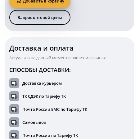
Добавить в корзину
KARAVAN
для
грузовика
Запрос оптовой цены
задний
4
Ватт
стоп
задний
Доставка и оплата
ход
габарит
Актуально на данный момент в наших магазинах
12/24В
СПОСОБЫ ДОСТАВКИ:
Доставка курьером
ТК СДЭК по Тарифу ТК
Почта России ЕМС по Тарифу ТК
Самовывоз
Почта России по Тарифу ТК