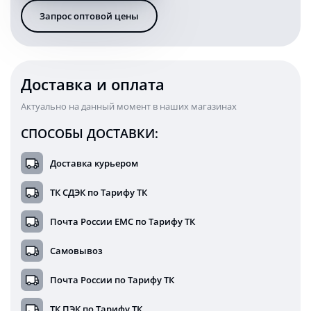
12/24
Запрос оптовой цены
Вольт
белый/
желтый/
красный
свет
Доставка и оплата
Актуально на данный момент в наших магазинах
СПОСОБЫ ДОСТАВКИ:
Доставка курьером
ТК СДЭК по Тарифу ТК
Почта России ЕМС по Тарифу ТК
Самовывоз
Почта России по Тарифу ТК
ТК ПЭК по Тарифу ТК