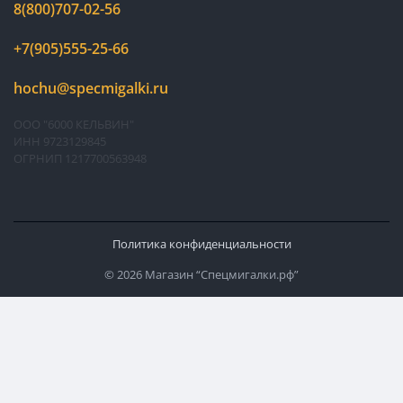
8(800)707-02-56
+7(905)555-25-66
hochu@specmigalki.ru
ООО "6000 КЕЛЬВИН"
ИНН 9723129845
ОГРНИП 1217700563948
Политика конфиденциальности
© 2026 Магазин “Спецмигалки.рф”