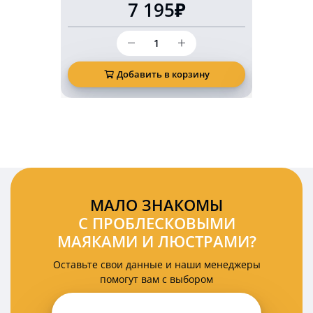
7 195₽
Количество
товара
Беспроводной
светодиодный
Добавить в корзину
Д
задний
фонарь
KARAVAN
2
Ватт
12
Вольт
на
магнитах
комплект
МАЛО ЗНАКОМЫ
2
С ПРОБЛЕСКОВЫМИ
шт
МАЯКАМИ И ЛЮСТРАМИ?
Оставьте свои данные и наши менеджеры
помогут вам с выбором