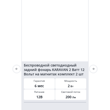
Беспроводной светодиодный
Светодиод
задний фонарь KARAVAN 2 Ватт 12
KARAVAN г
Вольт на магнитах комплект 2 шт
3,2 Ватт 2
Гарантия
Мощность
Гарант
6 мес
2
6 ме
Вт
Питание
Световой поток
Мощнос
12В
200
3,2
Лм
В