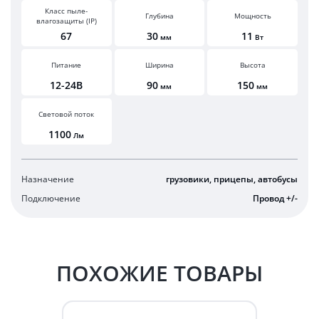
Класс пыле-
Глубина
Мощность
влагозащиты (IP)
67
30
11
мм
Вт
Питание
Ширина
Высота
12-24В
90
150
мм
мм
Световой поток
1100
Лм
Назначение
грузовики, прицепы, автобусы
Подключение
Провод +/-
ПОХОЖИЕ ТОВАРЫ