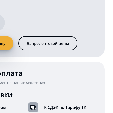
ину
Запрос оптовой цены
оплата
мент в наших магазинах
ВКИ:
ром
ТК СДЭК по Тарифу ТК