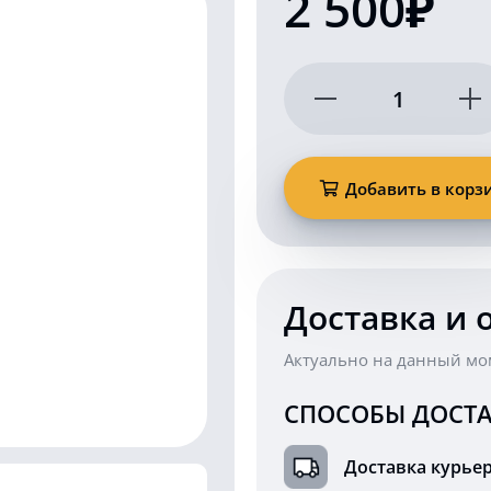
2 500₽
Количество
товара
Задний
светодиодный
фонарь
Добавить в корз
правый
12-
24
Вольт
KARAVAN
ZD1692
Доставка и 
Актуально на данный мо
СПОСОБЫ ДОСТА
Доставка курье