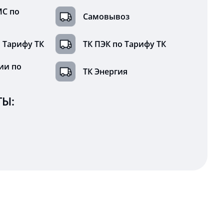
МС по
Самовывоз
 Тарифу ТК
ТК ПЭК по Тарифу ТК
ии по
ТК Энергия
Ы: