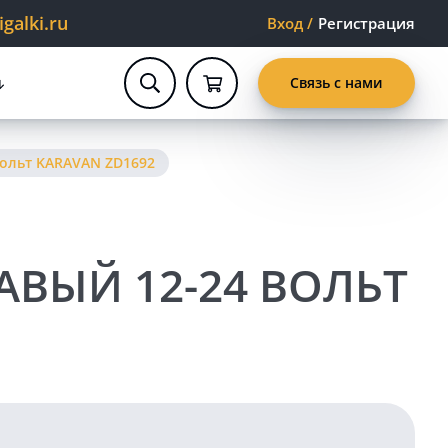
alki.ru
Вход
/
Регистрация
Связь с нами
ольт KARAVAN ZD1692
ВЫЙ 12-24 ВОЛЬТ