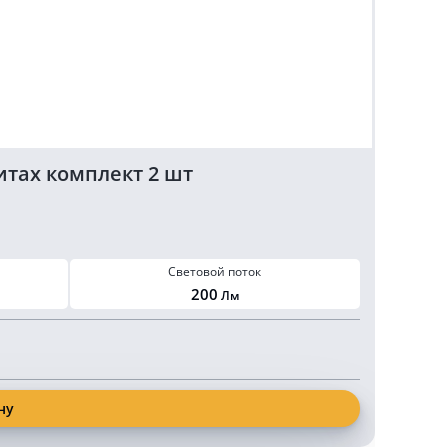
итах комплект 2 шт
Свето
Световой поток
200
Лм
1 0
ну