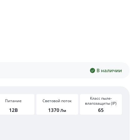
В наличии
Класс пыле-
Питание
Световой поток
влагозащиты (IP)
12В
1370
65
Лм