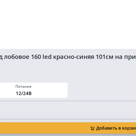
 лобовое 160 led красно-синяя 101см на пр
Питание
12/24В
Добавить в корзи