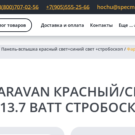
8(800)707-02-56
+7(905)555-25-66
hochu@specmig
лог товаров
Доставка и оплата
Контакты
Еще ...
/
Панель-вспышка красный свет+синий свет +стробоскоп
/
Фар
ARAVAN КРАСНЫЙ/С
13.7 ВАТТ СТРОБОС