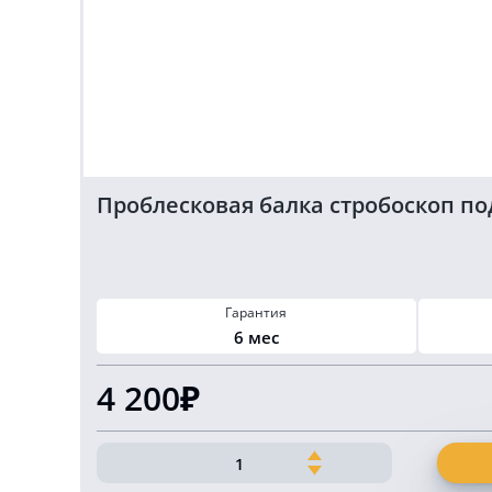
Проблесковая балка стробоскоп под
Гарантия
6 мес
4 200₽
Количество
товара