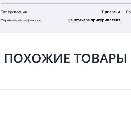
Присоски
Тип крепления
По
На штекере прикуривателя
Управление режимами
ПОХОЖИЕ ТОВАРЫ