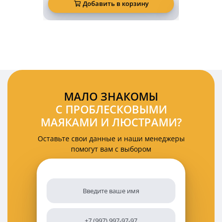
светодиодный
Добавить в корзину
Д
задний
фонарь
KARAVAN
2
Ватт
12
Вольт
на
магнитах
комплект
МАЛО ЗНАКОМЫ
2
С ПРОБЛЕСКОВЫМИ
шт
МАЯКАМИ И ЛЮСТРАМИ?
Оставьте свои данные и наши менеджеры
помогут вам с выбором