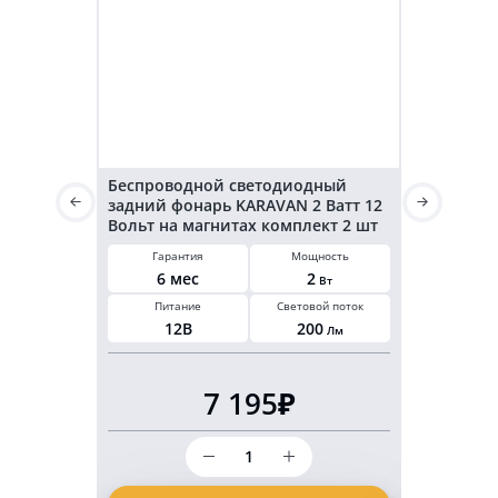
Беспроводной светодиодный
Светодиод
задний фонарь KARAVAN 2 Ватт 12
KARAVAN г
Вольт на магнитах комплект 2 шт
3,2 Ватт 2
Гарантия
Мощность
Гарант
6 мес
2
6 ме
Вт
Питание
Световой поток
Мощнос
12В
200
3,2
Лм
В
7 195₽
Количество
товара
Беспроводной